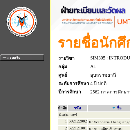
รายชื่อนักศ
SIM305 : INTROD
รายวิชา
A1
กลุ่ม
ศูนย์
อุบลราชธานี
ระดับการศึกษา
4 ปี ปกติ
ปีการศึกษา
2562 ภาคการศึกษาที
ลำดับ
รหัส
ชื่อ
ศิลปศาสตร์
1
602122002
นายvandersa Thanguang
2
622121001
นางสาวณัฐนรี วราหะ