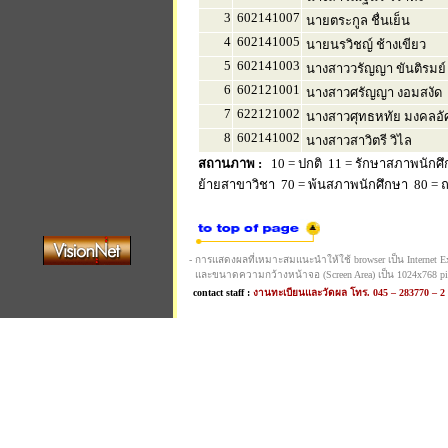
3
602141007
นายตระกูล ชื่นเย็น
4
602141005
นายนรวิชญ์ ช้างเขียว
5
602141003
นางสาววรัญญา ขันติรมย์
6
602121001
นางสาวศรัญญา งอมสงัด
7
622121002
นางสาวศุทธหทัย มงคลอัศ
8
602141002
นางสาวสาวิตรี วิไล
สถานภาพ :
10 = ปกติ 11 = รักษาสภาพนักศึ
ย้ายสาขาวิชา 70 = พ้นสภาพนักศึกษา 80 = ถอ
- การแสดงผลที่เหมาะสมแนะนำให้ใช้ browser เป็น Internet Expl
และขนาดความกว้างหน้าจอ (Screen Area) เป็น 1024x768 pi
contact staff :
งานทะเบียนและวัดผล โทร. 045 – 283770 – 2 