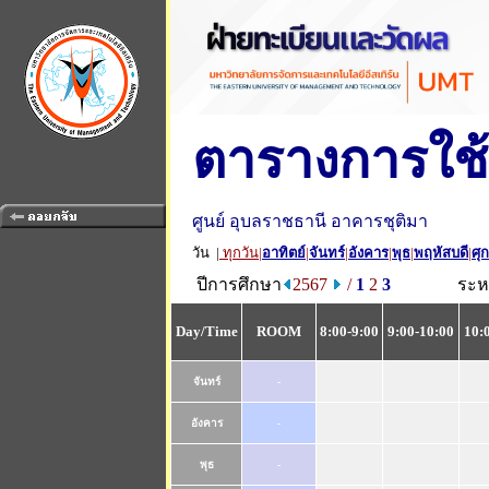
ตารางการใช้
ศูนย์ อุบลราชธานี อาคารชุติมา
วัน |
ทุกวัน
|
อาทิตย์
|
จันทร์
|
อังคาร
|
พุธ
|
พฤหัสบดี
|
ศุก
ปีการศึกษา
2567
/
1
2
3
ระห
Day/Time
ROOM
8:00-9:00
9:00-10:00
10:
จันทร์
-
อังคาร
-
พุธ
-