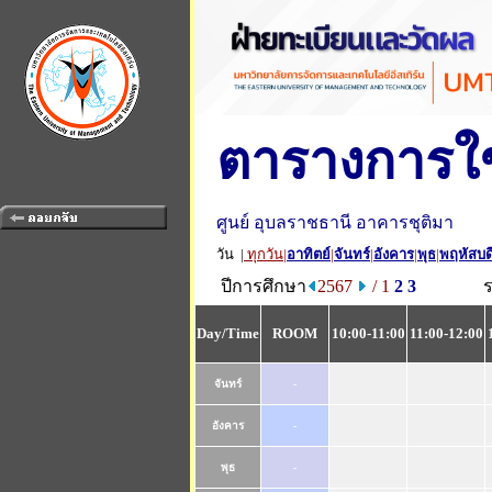
ตารางการใช
ศูนย์ อุบลราชธานี อาคารชุติมา
วัน |
ทุกวัน
|
อาทิตย์
|
จันทร์
|
อังคาร
|
พุธ
|
พฤหัสบด
ปีการศึกษา
2567
/ 1
2
3
Day/Time
ROOM
10:00-11:00
11:00-12:00
จันทร์
-
อังคาร
-
พุธ
-