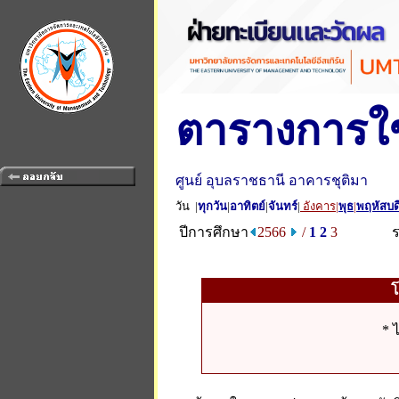
ตารางการใช
ศูนย์ อุบลราชธานี อาคารชุติมา
วัน |
ทุกวัน
|
อาทิตย์
|
จันทร์
|
อังคาร
|
พุธ
|
พฤหัสบด
ปีการศึกษา
2566
/
1
2
3
* 