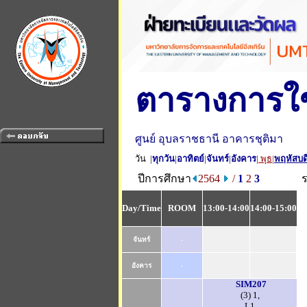
ตารางการใช
ศูนย์ อุบลราชธานี อาคารชุติมา
วัน |
ทุกวัน
|
อาทิตย์
|
จันทร์
|
อังคาร
|
พุธ
|
พฤหัสบด
ปีการศึกษา
2564
/
1
2
3
Day/Time
ROOM
13:00-14:00
14:00-15:00
จันทร์
-
อังคาร
-
SIM207
(3) 1,
L1