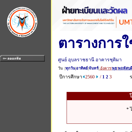
ตารางการใช
ศูนย์ อุบลราชธานี อาคารชุติมา
วัน |
ทุกวัน
|
อาทิตย์
|
จันทร์
|
อังคาร
|
พุธ
|
พฤหัสบด
ปีการศึกษา
2560
/
1
2
3
* 