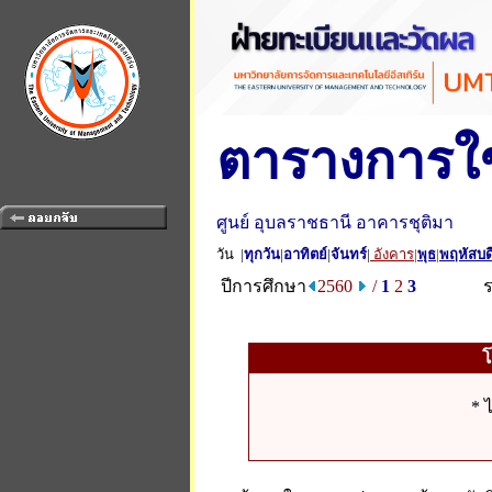
ตารางการใช
ศูนย์ อุบลราชธานี อาคารชุติมา
วัน |
ทุกวัน
|
อาทิตย์
|
จันทร์
|
อังคาร
|
พุธ
|
พฤหัสบด
ปีการศึกษา
2560
/
1
2
3
* 