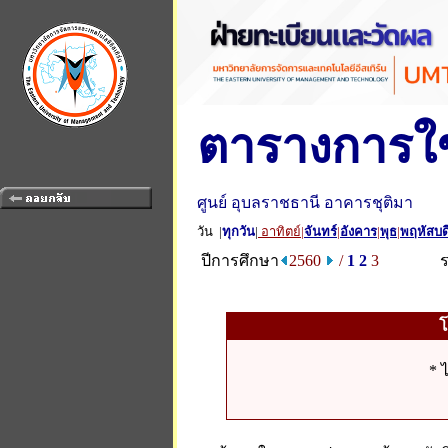
ตารางการใช
ศูนย์ อุบลราชธานี อาคารชุติมา
วัน |
ทุกวัน
|
อาทิตย์
|
จันทร์
|
อังคาร
|
พุธ
|
พฤหัสบด
ปีการศึกษา
2560
/
1
2
3
* 