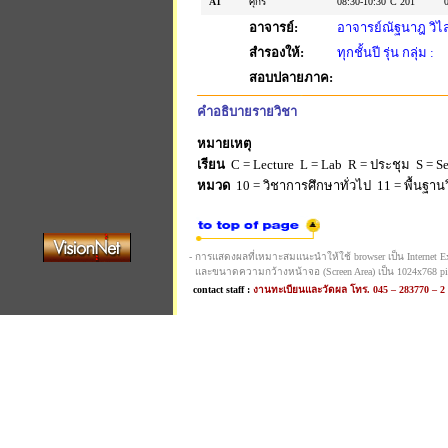
A1
ศุกร์
08:30-10:30
C 201
อาจารย์:
อาจารย์ณัฐนาฎ วิไล
สำรองให้:
ทุกชั้นปี รุ่น กลุ่ม :
สอบปลายภาค:
คำอธิบายรายวิชา
หมายเหตุ
เรียน
C = Lecture L = Lab R = ประชุม S = Sel
หมวด
10 = วิชาการศึกษาทั่วไป 11 = พื้นฐานวิ
- การแสดงผลที่เหมาะสมแนะนำให้ใช้ browser เป็น Internet Expl
และขนาดความกว้างหน้าจอ (Screen Area) เป็น 1024x768 pi
contact staff :
งานทะเบียนและวัดผล โทร. 045 – 283770 – 2 